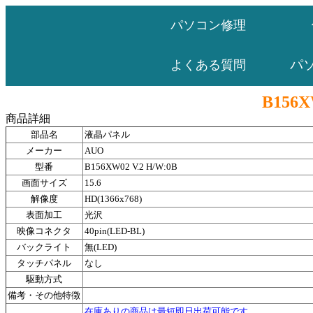
パソコン修理
パ
よくある質問
B156X
商品詳細
部品名
液晶パネル
メーカー
AUO
型番
B156XW02 V.2 H/W:0B
画面サイズ
15.6
解像度
HD(1366x768)
表面加工
光沢
映像コネクタ
40pin(LED-BL)
バックライト
無(LED)
タッチパネル
なし
駆動方式
備考・その他特徴
在庫ありの商品は最短即日出荷可能です。