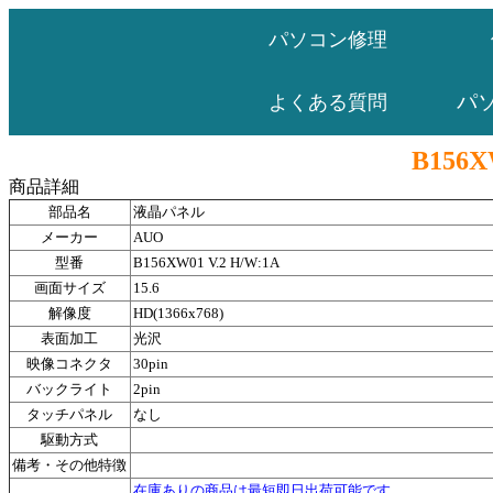
パソコン修理
パ
よくある質問
B156X
商品詳細
部品名
液晶パネル
メーカー
AUO
型番
B156XW01 V.2 H/W:1A
画面サイズ
15.6
解像度
HD(1366x768)
表面加工
光沢
映像コネクタ
30pin
バックライト
2pin
タッチパネル
なし
駆動方式
備考・その他特徴
在庫ありの商品は最短即日出荷可能です。