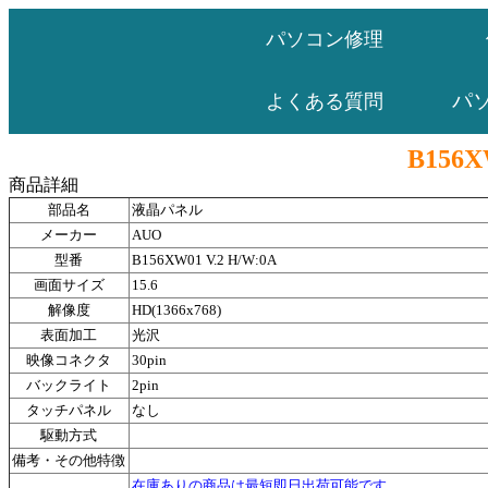
パソコン修理
パ
よくある質問
B156X
商品詳細
部品名
液晶パネル
メーカー
AUO
型番
B156XW01 V.2 H/W:0A
画面サイズ
15.6
解像度
HD(1366x768)
表面加工
光沢
映像コネクタ
30pin
バックライト
2pin
タッチパネル
なし
駆動方式
備考・その他特徴
在庫ありの商品は最短即日出荷可能です。