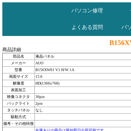
パソコン修理
パ
よくある質問
B156X
商品詳細
部品名
液晶パネル
メーカー
AUO
型番
B156XW01 V.1 H/W:1A
画面サイズ
15.6
解像度
HD(1366x768)
表面加工
映像コネクタ
30pin
バックライト
2pin
タッチパネル
なし
駆動方式
備考・その他特徴
在庫ありの商品は最短即日出荷可能です。