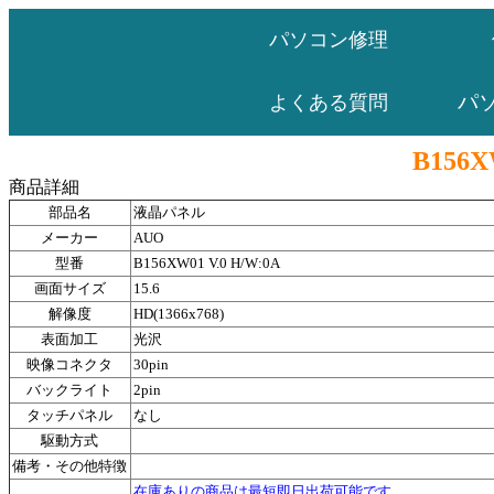
パソコン修理
パ
よくある質問
B156X
商品詳細
部品名
液晶パネル
メーカー
AUO
型番
B156XW01 V.0 H/W:0A
画面サイズ
15.6
解像度
HD(1366x768)
表面加工
光沢
映像コネクタ
30pin
バックライト
2pin
タッチパネル
なし
駆動方式
備考・その他特徴
在庫ありの商品は最短即日出荷可能です。