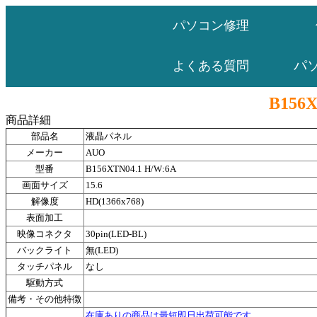
パソコン修理
パ
よくある質問
B156X
商品詳細
部品名
液晶パネル
メーカー
AUO
型番
B156XTN04.1 H/W:6A
画面サイズ
15.6
解像度
HD(1366x768)
表面加工
映像コネクタ
30pin(LED-BL)
バックライト
無(LED)
タッチパネル
なし
駆動方式
備考・その他特徴
在庫ありの商品は最短即日出荷可能です。