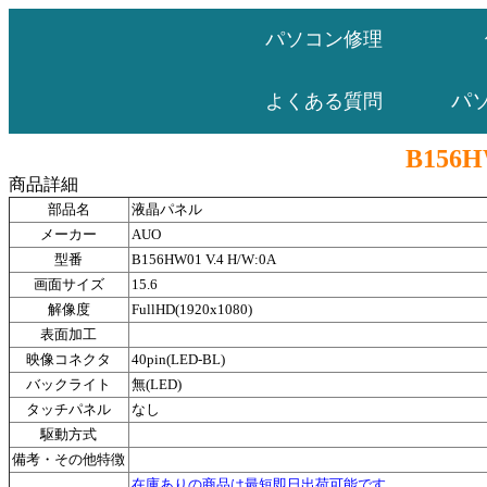
パソコン修理
パ
よくある質問
B156H
商品詳細
部品名
液晶パネル
メーカー
AUO
型番
B156HW01 V.4 H/W:0A
画面サイズ
15.6
解像度
FullHD(1920x1080)
表面加工
映像コネクタ
40pin(LED-BL)
バックライト
無(LED)
タッチパネル
なし
駆動方式
備考・その他特徴
在庫ありの商品は最短即日出荷可能です。