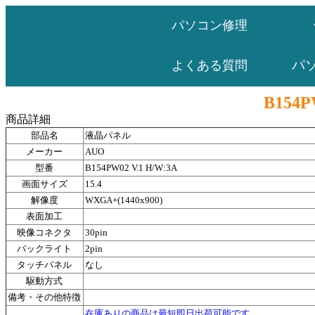
パソコン修理
パ
よくある質問
B154P
商品詳細
部品名
液晶パネル
メーカー
AUO
型番
B154PW02 V.1 H/W:3A
画面サイズ
15.4
解像度
WXGA+(1440x900)
表面加工
映像コネクタ
30pin
バックライト
2pin
タッチパネル
なし
駆動方式
備考・その他特徴
在庫ありの商品は最短即日出荷可能です。