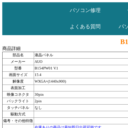
パソコン修理
パ
よくある質問
B1
商品詳細
部品名
液晶パネル
メーカー
AUO
型番
B154PW01 V.1
画面サイズ
15.4
解像度
WXGA+(1440x900)
表面加工
映像コネクタ
30pin
バックライト
2pin
タッチパネル
なし
駆動方式
備考・その他特徴
在庫ありの商品は最短即日出荷可能です。