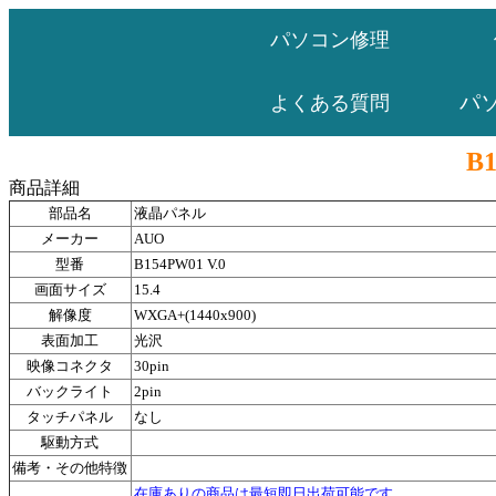
パソコン修理
パ
よくある質問
B1
商品詳細
部品名
液晶パネル
メーカー
AUO
型番
B154PW01 V.0
画面サイズ
15.4
解像度
WXGA+(1440x900)
表面加工
光沢
映像コネクタ
30pin
バックライト
2pin
タッチパネル
なし
駆動方式
備考・その他特徴
在庫ありの商品は最短即日出荷可能です。