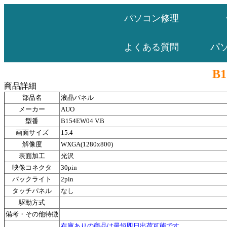
パソコン修理
パ
よくある質問
B1
商品詳細
部品名
液晶パネル
メーカー
AUO
型番
B154EW04 V.B
画面サイズ
15.4
解像度
WXGA(1280x800)
表面加工
光沢
映像コネクタ
30pin
バックライト
2pin
タッチパネル
なし
駆動方式
備考・その他特徴
在庫ありの商品は最短即日出荷可能です。