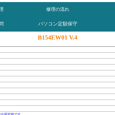
理
修理の流れ
パソコン定額保守
問
B154EW01 V.4
日出荷可能です。