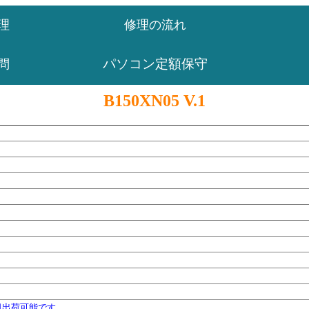
理
修理の流れ
パソコン定額保守
問
B150XN05 V.1
日出荷可能です。