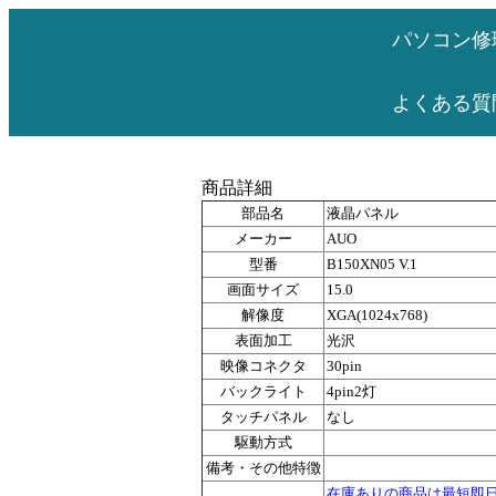
パソコン修
よくある質
商品詳細
部品名
液晶パネル
メーカー
AUO
型番
B150XN05 V.1
画面サイズ
15.0
解像度
XGA(1024x768)
表面加工
光沢
映像コネクタ
30pin
バックライト
4pin2灯
タッチパネル
なし
駆動方式
備考・その他特徴
在庫ありの商品は最短即