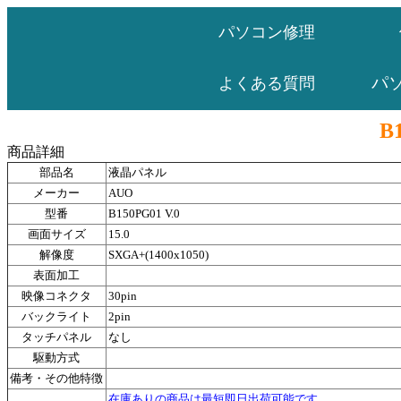
パソコン修理
パ
よくある質問
B
商品詳細
部品名
液晶パネル
メーカー
AUO
型番
B150PG01 V.0
画面サイズ
15.0
解像度
SXGA+(1400x1050)
表面加工
映像コネクタ
30pin
バックライト
2pin
タッチパネル
なし
駆動方式
備考・その他特徴
在庫ありの商品は最短即日出荷可能です。