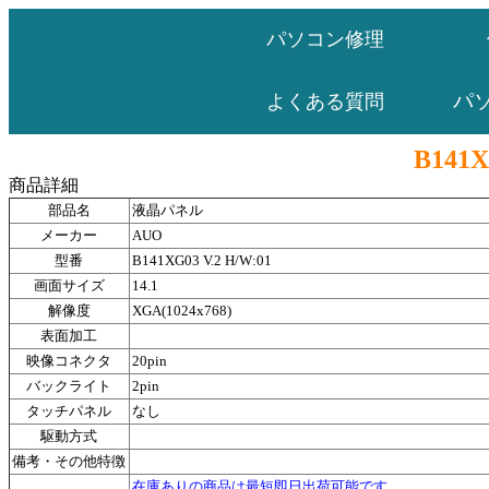
パソコン修理
パ
よくある質問
B141X
商品詳細
部品名
液晶パネル
メーカー
AUO
型番
B141XG03 V.2 H/W:01
画面サイズ
14.1
解像度
XGA(1024x768)
表面加工
映像コネクタ
20pin
バックライト
2pin
タッチパネル
なし
駆動方式
備考・その他特徴
在庫ありの商品は最短即日出荷可能です。