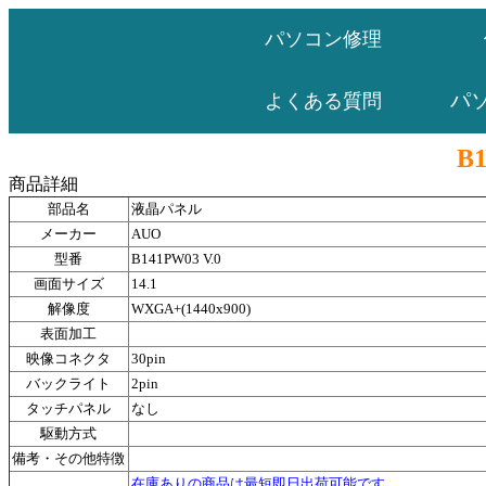
パソコン修理
パ
よくある質問
B1
商品詳細
部品名
液晶パネル
メーカー
AUO
型番
B141PW03 V.0
画面サイズ
14.1
解像度
WXGA+(1440x900)
表面加工
映像コネクタ
30pin
バックライト
2pin
タッチパネル
なし
駆動方式
備考・その他特徴
在庫ありの商品は最短即日出荷可能です。