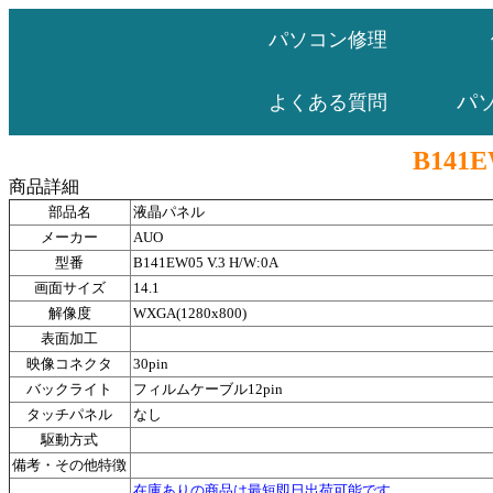
パソコン修理
パ
よくある質問
B141E
商品詳細
部品名
液晶パネル
メーカー
AUO
型番
B141EW05 V.3 H/W:0A
画面サイズ
14.1
解像度
WXGA(1280x800)
表面加工
映像コネクタ
30pin
バックライト
フィルムケーブル12pin
タッチパネル
なし
駆動方式
備考・その他特徴
在庫ありの商品は最短即日出荷可能です。