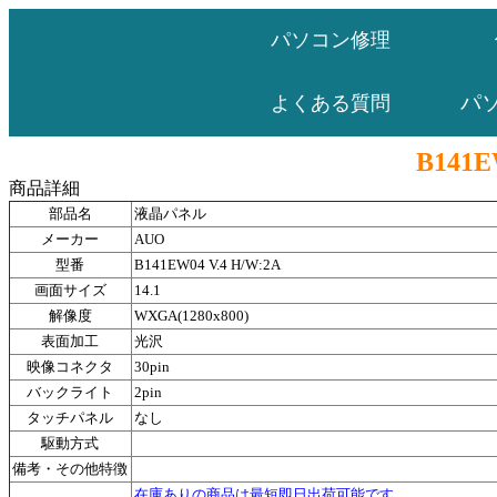
パソコン修理
パ
よくある質問
B141E
商品詳細
部品名
液晶パネル
メーカー
AUO
型番
B141EW04 V.4 H/W:2A
画面サイズ
14.1
解像度
WXGA(1280x800)
表面加工
光沢
映像コネクタ
30pin
バックライト
2pin
タッチパネル
なし
駆動方式
備考・その他特徴
在庫ありの商品は最短即日出荷可能です。