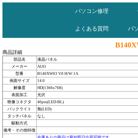
パソコン修理
パ
よくある質問
B140X
商品詳細
部品名
液晶パネル
メーカー
AUO
型番
B140XW03 V.0 H/W:1A
画面サイズ
14.0
解像度
HD(1366x768)
表面加工
光沢
映像コネクタ
40pin(LED-BL)
バックライト
無(LED)
タッチパネル
なし
駆動方式
備考・その他特徴
在庫ありの商品は最短即日出荷可能です。