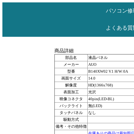
パソコン修
よくある質
商品詳細
部品名
液晶パネル
メーカー
AUO
型番
B140XW02 V.1 H/W:0A
画面サイズ
14.0
解像度
HD(1366x768)
表面加工
光沢
映像コネクタ
40pin(LED-BL)
バックライト
無(LED)
タッチパネル
なし
駆動方式
備考・その他特徴
在庫ありの商品は最短即