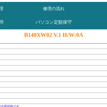
理
修理の流れ
パソコン定額保守
問
B140XW02 V.1 H/W:0A
日出荷可能です。