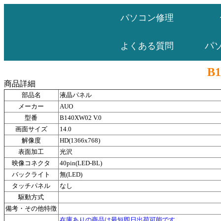
パソコン修理
パ
よくある質問
B1
商品詳細
部品名
液晶パネル
メーカー
AUO
型番
B140XW02 V.0
画面サイズ
14.0
解像度
HD(1366x768)
表面加工
光沢
映像コネクタ
40pin(LED-BL)
バックライト
無(LED)
タッチパネル
なし
駆動方式
備考・その他特徴
在庫ありの商品は最短即日出荷可能です。