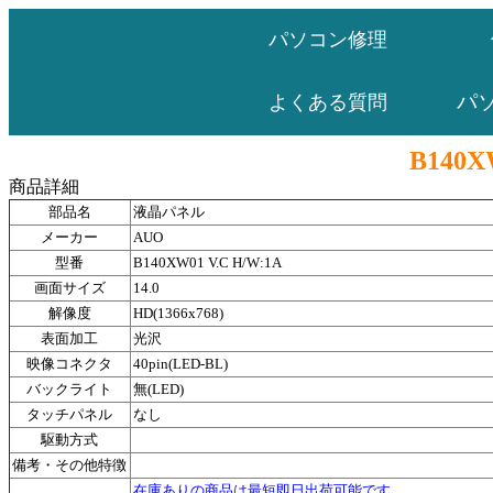
パソコン修理
パ
よくある質問
B140X
商品詳細
部品名
液晶パネル
メーカー
AUO
型番
B140XW01 V.C H/W:1A
画面サイズ
14.0
解像度
HD(1366x768)
表面加工
光沢
映像コネクタ
40pin(LED-BL)
バックライト
無(LED)
タッチパネル
なし
駆動方式
備考・その他特徴
在庫ありの商品は最短即日出荷可能です。