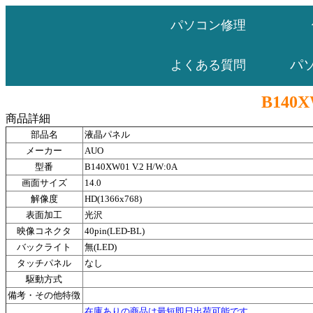
パソコン修理
パ
よくある質問
B140X
商品詳細
部品名
液晶パネル
メーカー
AUO
型番
B140XW01 V.2 H/W:0A
画面サイズ
14.0
解像度
HD(1366x768)
表面加工
光沢
映像コネクタ
40pin(LED-BL)
バックライト
無(LED)
タッチパネル
なし
駆動方式
備考・その他特徴
在庫ありの商品は最短即日出荷可能です。