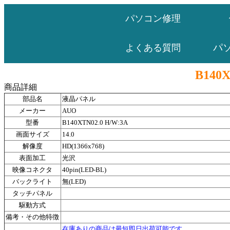
パソコン修理
パ
よくある質問
B140X
商品詳細
部品名
液晶パネル
メーカー
AUO
型番
B140XTN02.0 H/W:3A
画面サイズ
14.0
解像度
HD(1366x768)
表面加工
光沢
映像コネクタ
40pin(LED-BL)
バックライト
無(LED)
タッチパネル
駆動方式
備考・その他特徴
在庫ありの商品は最短即日出荷可能です。