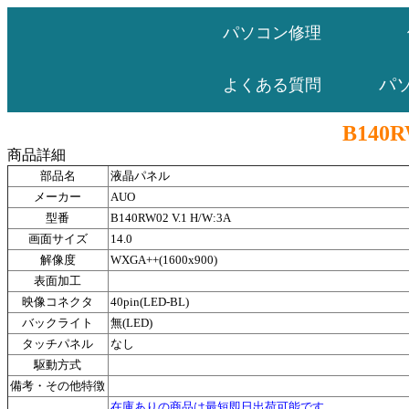
パソコン修理
パ
よくある質問
B140R
商品詳細
部品名
液晶パネル
メーカー
AUO
型番
B140RW02 V.1 H/W:3A
画面サイズ
14.0
解像度
WXGA++(1600x900)
表面加工
映像コネクタ
40pin(LED-BL)
バックライト
無(LED)
タッチパネル
なし
駆動方式
備考・その他特徴
在庫ありの商品は最短即日出荷可能です。