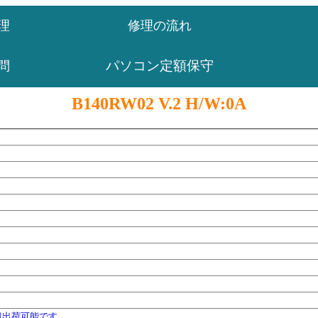
理
修理の流れ
パソコン定額保守
問
B140RW02 V.2 H/W:0A
日出荷可能です。