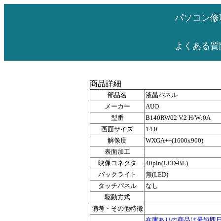
パソコン修
よくある質
商品詳細
部品名
液晶パネル
メーカー
AUO
型番
B140RW02 V.2 H/W:0A
画面サイズ
14.0
解像度
WXGA++(1600x900)
表面加工
映像コネクタ
40pin(LED-BL)
バックライト
無(LED)
タッチパネル
なし
駆動方式
備考・その他特徴
在庫ありの商品は最短即