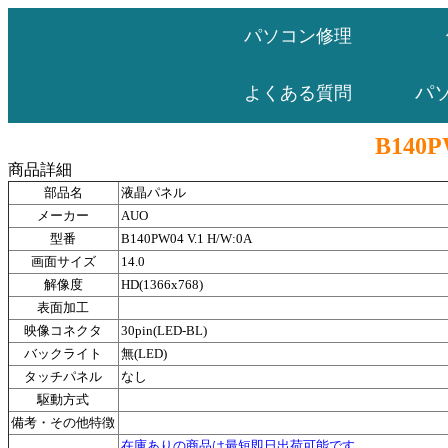
パソコン修理
パ
よくある質問
B140P
商品詳細
部品名
液晶パネル
メーカー
AUO
型番
B140PW04 V.1 H/W:0A
画面サイズ
14.0
解像度
HD(1366x768)
表面加工
映像コネクタ
30pin(LED-BL)
バックライト
無(LED)
タッチパネル
なし
駆動方式
備考・その他特徴
在庫ありの商品は最短即日出荷可能です。