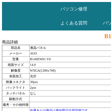
パソコン修理
パ
よくある質問
B1
商品詳細
部品名
液晶パネル
メーカー
AUO
型番
B140EW01 V.0
画面サイズ
14.0
解像度
WXGA(1280x768)
表面加工
光沢
映像コネクタ
30pin
バックライト
2pin
タッチパネル
なし
駆動方式
備考・その他特徴
在庫ありの商品は最短即日出荷可能です。