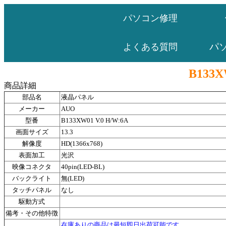
パソコン修理
パ
よくある質問
B133X
商品詳細
部品名
液晶パネル
メーカー
AUO
型番
B133XW01 V.0 H/W:6A
画面サイズ
13.3
解像度
HD(1366x768)
表面加工
光沢
映像コネクタ
40pin(LED-BL)
バックライト
無(LED)
タッチパネル
なし
駆動方式
備考・その他特徴
在庫ありの商品は最短即日出荷可能です。