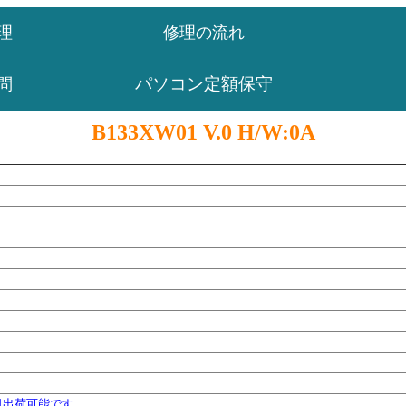
理
修理の流れ
パソコン定額保守
問
B133XW01 V.0 H/W:0A
日出荷可能です。