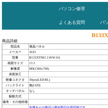
パソコン修理
パ
よくある質問
B133X
商品詳細
部品名
液晶パネル
メーカー
AUO
型番
B133XTN01.3 H/W:0A
画面サイズ
13.3
解像度
HD(1366x768)
表面加工
映像コネクタ
30pin(LED-BL)
バックライト
無(LED)
タッチパネル
なし
駆動方式
備考・その他特徴
在庫ありの商品は最短即日出荷可能です。