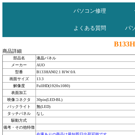
パソコン修理
パ
よくある質問
B133H
商品詳細
部品名
液晶パネル
メーカー
AUO
型番
B133HAN02.1 H/W:0A
画面サイズ
13.3
解像度
FullHD(1920x1080)
表面加工
映像コネクタ
30pin(LED-BL)
バックライト
無(LED)
タッチパネル
なし
駆動方式
備考・その他特徴
在庫ありの商品は最短即日出荷可能です。