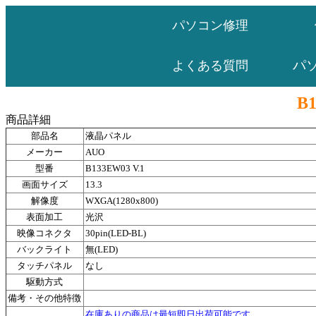
パソコン修理
パ
よくある質問
B1
商品詳細
部品名
液晶パネル
メーカー
AUO
型番
B133EW03 V.1
画面サイズ
13.3
解像度
WXGA(1280x800)
表面加工
光沢
映像コネクタ
30pin(LED-BL)
バックライト
無(LED)
タッチパネル
なし
駆動方式
備考・その他特徴
在庫ありの商品は最短即日出荷可能です。