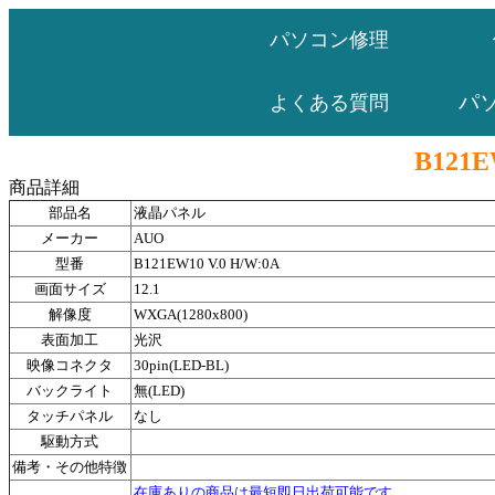
パソコン修理
パ
よくある質問
B121E
商品詳細
部品名
液晶パネル
メーカー
AUO
型番
B121EW10 V.0 H/W:0A
画面サイズ
12.1
解像度
WXGA(1280x800)
表面加工
光沢
映像コネクタ
30pin(LED-BL)
バックライト
無(LED)
タッチパネル
なし
駆動方式
備考・その他特徴
在庫ありの商品は最短即日出荷可能です。