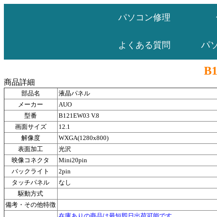
パソコン修理
パ
よくある質問
B1
商品詳細
部品名
液晶パネル
メーカー
AUO
型番
B121EW03 V.8
画面サイズ
12.1
解像度
WXGA(1280x800)
表面加工
光沢
映像コネクタ
Mini20pin
バックライト
2pin
タッチパネル
なし
駆動方式
備考・その他特徴
在庫ありの商品は最短即日出荷可能です。