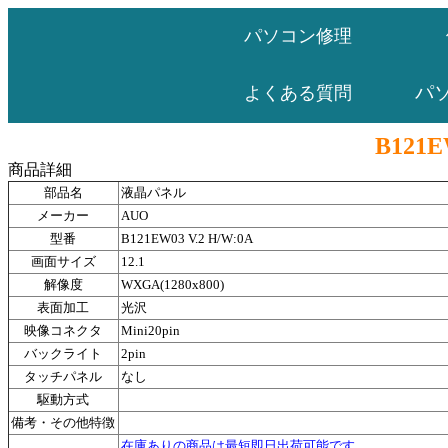
パソコン修理
パ
よくある質問
B121E
商品詳細
部品名
液晶パネル
メーカー
AUO
型番
B121EW03 V.2 H/W:0A
画面サイズ
12.1
解像度
WXGA(1280x800)
表面加工
光沢
映像コネクタ
Mini20pin
バックライト
2pin
タッチパネル
なし
駆動方式
備考・その他特徴
在庫ありの商品は最短即日出荷可能です。