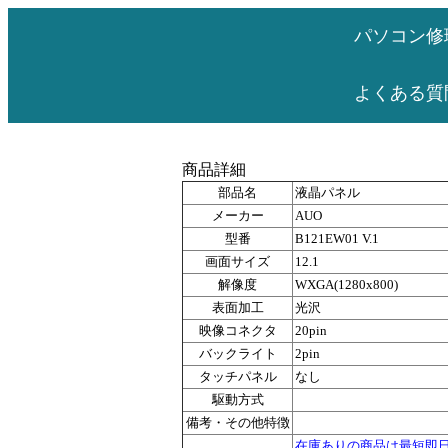
パソコン修
よくある質
商品詳細
部品名
液晶パネル
メーカー
AUO
型番
B121EW01 V.1
画面サイズ
12.1
解像度
WXGA(1280x800)
表面加工
光沢
映像コネクタ
20pin
バックライト
2pin
タッチパネル
なし
駆動方式
備考・その他特徴
在庫ありの商品は最短即