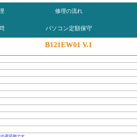
理
修理の流れ
パソコン定額保守
問
B121EW01 V.1
日出荷可能です。