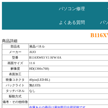
パソコン修理
パ
よくある質問
B116X
商品詳細
部品名
液晶パネル
メーカー
AUO
型番
B116XW03 V.1 H/W:0A
画面サイズ
11.6
解像度
HD(1366x768)
表面加工
映像コネクタ
40pin(LED-BL)
バックライト
無(LED)
タッチパネル
なし
駆動方式
備考・その他特徴
在庫ありの商品は最短即日出荷可能です。