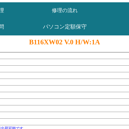
理
修理の流れ
パソコン定額保守
問
B116XW02 V.0 H/W:1A
日出荷可能です。