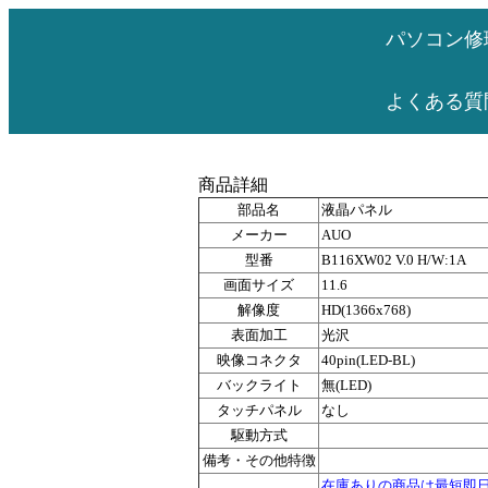
パソコン修
よくある質
商品詳細
部品名
液晶パネル
メーカー
AUO
型番
B116XW02 V.0 H/W:1A
画面サイズ
11.6
解像度
HD(1366x768)
表面加工
光沢
映像コネクタ
40pin(LED-BL)
バックライト
無(LED)
タッチパネル
なし
駆動方式
備考・その他特徴
在庫ありの商品は最短即