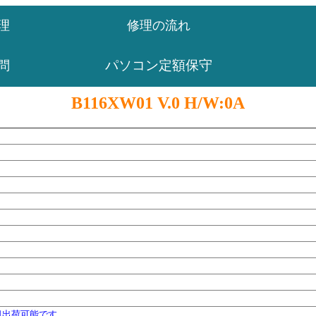
理
修理の流れ
パソコン定額保守
問
B116XW01 V.0 H/W:0A
日出荷可能です。