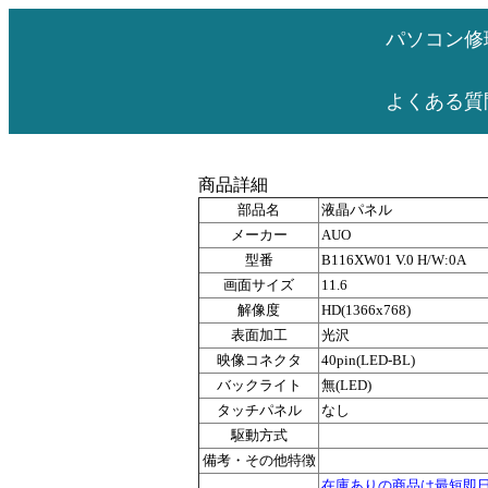
パソコン修
よくある質
商品詳細
部品名
液晶パネル
メーカー
AUO
型番
B116XW01 V.0 H/W:0A
画面サイズ
11.6
解像度
HD(1366x768)
表面加工
光沢
映像コネクタ
40pin(LED-BL)
バックライト
無(LED)
タッチパネル
なし
駆動方式
備考・その他特徴
在庫ありの商品は最短即