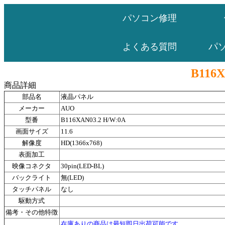
パソコン修理
パ
よくある質問
B116X
商品詳細
部品名
液晶パネル
メーカー
AUO
型番
B116XAN03.2 H/W:0A
画面サイズ
11.6
解像度
HD(1366x768)
表面加工
映像コネクタ
30pin(LED-BL)
バックライト
無(LED)
タッチパネル
なし
駆動方式
備考・その他特徴
在庫ありの商品は最短即日出荷可能です。