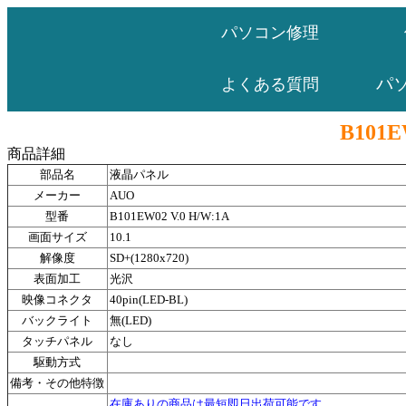
パソコン修理
パ
よくある質問
B101E
商品詳細
部品名
液晶パネル
メーカー
AUO
型番
B101EW02 V.0 H/W:1A
画面サイズ
10.1
解像度
SD+(1280x720)
表面加工
光沢
映像コネクタ
40pin(LED-BL)
バックライト
無(LED)
タッチパネル
なし
駆動方式
備考・その他特徴
在庫ありの商品は最短即日出荷可能です。