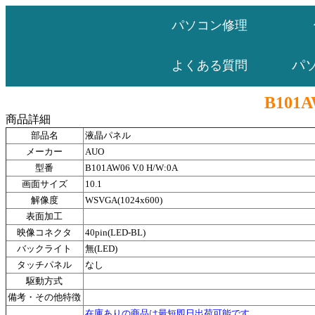
パソコン修理
パ
よくある質問
B101A
商品詳細
部品名
液晶パネル
メーカー
AUO
型番
B101AW06 V.0 H/W:0A
画面サイズ
10.1
解像度
WSVGA(1024x600)
表面加工
映像コネクタ
40pin(LED-BL)
バックライト
無(LED)
タッチパネル
なし
駆動方式
備考・その他特徴
在庫ありの商品は最短即日出荷可能です。