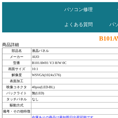
パソコン修理
パ
よくある質問
B101A
商品詳細
部品名
液晶パネル
メーカー
AUO
型番
B101AW01 V.3 H/W:0C
画面サイズ
10.1
解像度
WSVGA(1024x576)
表面加工
映像コネクタ
40pin(LED-BL)
バックライト
無(LED)
タッチパネル
なし
駆動方式
備考・その他特徴
在庫ありの商品は最短即日出荷可能です。