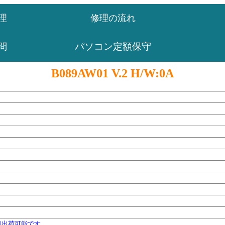
理
修理の流れ
パソコン定額保守
問
B089AW01 V.2 H/W:0A
日出荷可能です。