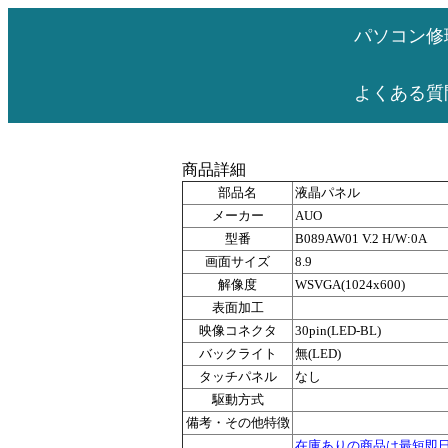
パソコン修
よくある質
商品詳細
部品名
液晶パネル
メーカー
AUO
型番
B089AW01 V.2 H/W:0A
画面サイズ
8.9
解像度
WSVGA(1024x600)
表面加工
映像コネクタ
30pin(LED-BL)
バックライト
無(LED)
タッチパネル
なし
駆動方式
備考・その他特徴
在庫ありの商品は最短即