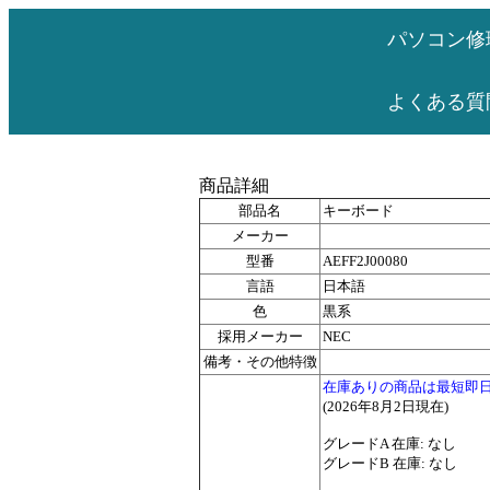
パソコン修
よくある質
商品詳細
部品名
キーボード
メーカー
型番
AEFF2J00080
言語
日本語
色
黒系
採用メーカー
NEC
備考・その他特徴
在庫ありの商品は最短即
(2026年8月2日現在)
グレードA 在庫: なし
グレードB 在庫: なし