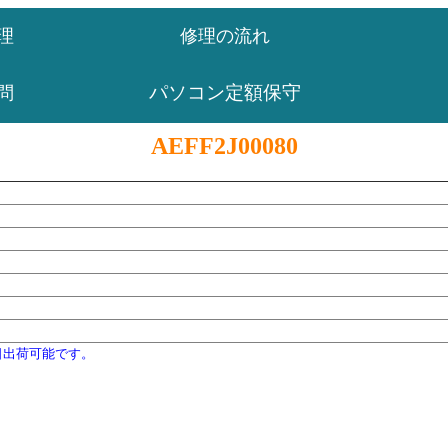
理
修理の流れ
パソコン定額保守
問
AEFF2J00080
日出荷可能です。