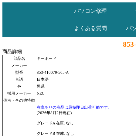
パソコン修理
パ
よくある質問
853
商品詳細
部品名
キーボード
メーカー
型番
853-410079-505-A
言語
日本語
色
黒系
採用メーカー
NEC
備考・その他特徴
在庫ありの商品は最短即日出荷可能です。
(2026年8月2日現在)
グレードA 在庫: なし
グレードB 在庫: なし