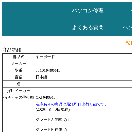
パソコン修理
パ
よくある質問
5
商品詳細
部品名
キーボード
メーカー
型番
531019490043
言語
日本語
色
採用メーカー
備考・その他特徴
OKI 040605
在庫ありの商品は最短即日出荷可能です。
(2026年8月9日現在)
グレードA 在庫: なし
グレードB 在庫: なし