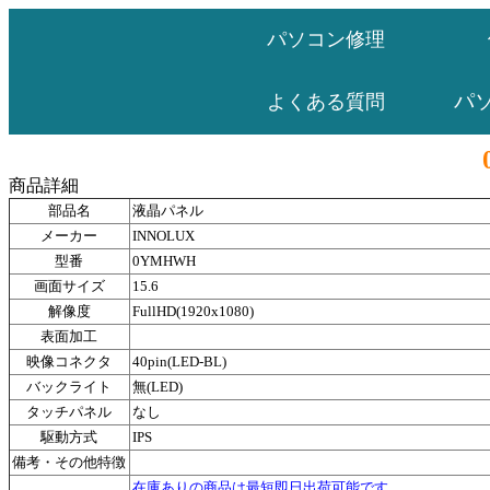
パソコン修理
パ
よくある質問
商品詳細
部品名
液晶パネル
メーカー
INNOLUX
型番
0YMHWH
画面サイズ
15.6
解像度
FullHD(1920x1080)
表面加工
映像コネクタ
40pin(LED-BL)
バックライト
無(LED)
タッチパネル
なし
駆動方式
IPS
備考・その他特徴
在庫ありの商品は最短即日出荷可能です。