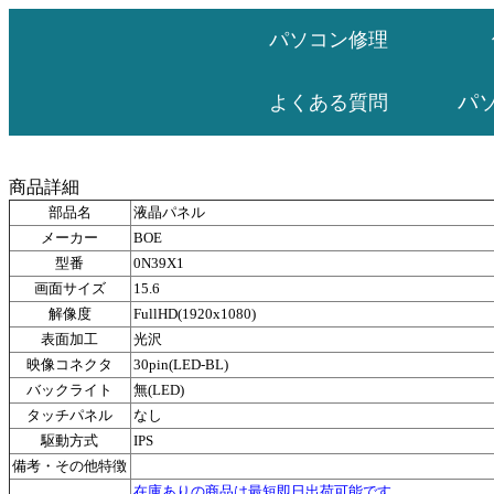
パソコン修理
パ
よくある質問
商品詳細
部品名
液晶パネル
メーカー
BOE
型番
0N39X1
画面サイズ
15.6
解像度
FullHD(1920x1080)
表面加工
光沢
映像コネクタ
30pin(LED-BL)
バックライト
無(LED)
タッチパネル
なし
駆動方式
IPS
備考・その他特徴
在庫ありの商品は最短即日出荷可能です。